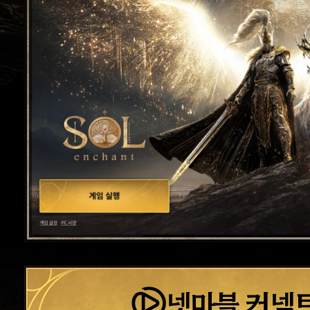
넷마블 커넥